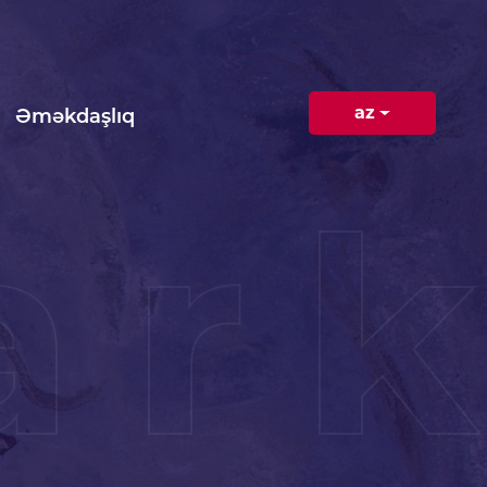
az
Əməkdaşlıq
ar