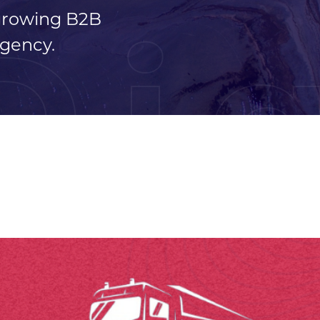
 growing B2B
Di
gency.