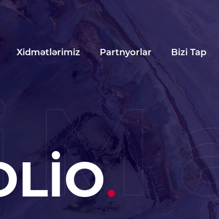
Xidmətlərimiz
Partnyorlar
Bizi Tap
iM
OLİO
.