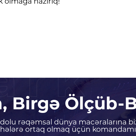
k olmağa hazırıq!
ark
n, Birgə Ölçüb-B
ə dolu rəqəmsal dünya macəralarına bi
ihələrə ortaq olmaq üçün komandamız