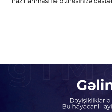
hazırlanması ilə biznesinizə dəstə
igiM
Gəli
Dəyişikliklərl
Bu həyəcanlı lay