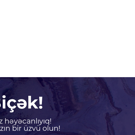
içək!
z həyəcanlıyıq!
ın bir üzvü olun!