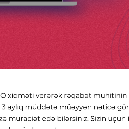
O xidməti verərək rəqabət mühitinin ö
ət 3 aylıq müddətə müəyyən nəticə gö
zə müraciət edə bilərsiniz. Sizin üçün