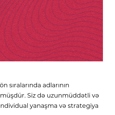
n sıralarında adlarının
rmüşdür. Siz də uzunmüddətli və
 individual yanaşma və strategiya