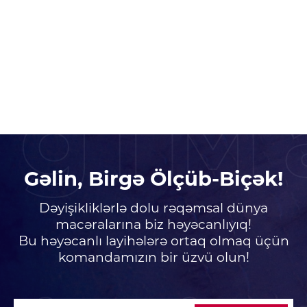
igiM
Gəlin, Birgə Ölçüb-Biçək!
Dəyişikliklərlə dolu rəqəmsal dünya
macəralarına biz həyəcanlıyıq!
Bu həyəcanlı layihələrə ortaq olmaq üçün
komandamızın bir üzvü olun!