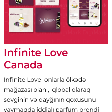
Infinite Love
Canada
Infinite Love onlarla ölkədə
mağazası olan , qlobal olaraq
sevginin və qayğının qoxusunu
yaymaqda iddialı parfüm brendi