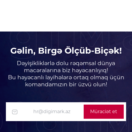
igiM
Gəlin, Birgə Ölçüb-Biçək!
Dəyişikliklərlə dolu rəqəmsal dünya
macəralarına biz həyəcanlıyıq!
Bu həyəcanlı layihələrə ortaq olmaq üçün
komandamızın bir üzvü olun!
Digi
Müraciət et