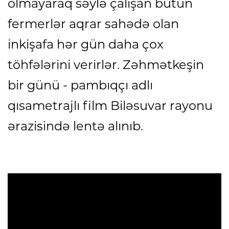
olmayaraq səylə çalışan bütün
fermerlər aqrar sahədə olan
inkişafa hər gün daha çox
töhfələrini verirlər. Zəhmətkeşin
bir günü - pambıqçı adlı
qısametrajlı film Biləsuvar rayonu
ərazisində lentə alınıb.