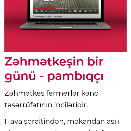
Zəhmətkeşin bir
günü - pambıqçı
Zəhmətkeş fermerlər kənd
təsərrüfatının inciləridir.
Hava şəraitindən, məkandan asılı