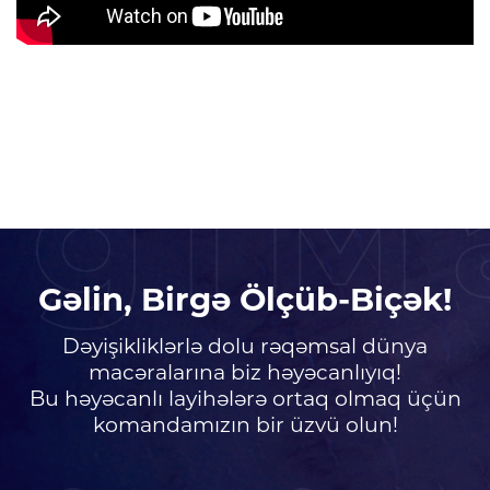
igiM
Gəlin, Birgə Ölçüb-Biçək!
Dəyişikliklərlə dolu rəqəmsal dünya
macəralarına biz həyəcanlıyıq!
Bu həyəcanlı layihələrə ortaq olmaq üçün
komandamızın bir üzvü olun!