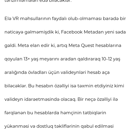
tənzimləmələri edə biləcəklər.
Elə VR məhsullarının faydalı olub-olmaması barədə bir
nəticəyə gəlməmişdik ki, Facebook Metadan yeni səda
gəldi. Meta elan edir ki, artıq Meta Quest hesablarına
qoyulan 13+ yaş meyarını aradan qaldıraraq 10-12 yaş
aralığında övladları üçün valideynləri hesab aça
biləcəklər. Bu hesabın özəlliyi isə təxmin etdiyiniz kimi
valideyn idarəetməsində olacaq. Bir neçə özəlliyi ilə
fərqlənən bu hesablarda həmçinin tətbiqlərin
yükənməsi və dostluq təkliflərinin qəbul edilməsi