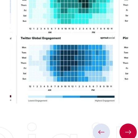
11 Okt, 2022 / Nigar
UI/UX design Tips
There are many variations of passages
of Lorem Ipsum available, but the
majority have suffered alteration in
ome form, by injected humour, or
randomised words which don't look
even slightly believable.
Ətraflı bax