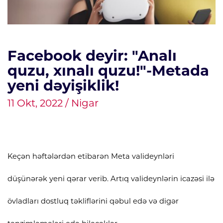
Di
Facebook deyir: "Analı
quzu, xınalı quzu!"-Metada
yeni dəyişiklik!
11 Okt, 2022 / Nigar
Keçən həftələrdən etibarən Meta valideynləri
düşünərək yeni qərar verib. Artıq valideynlərin icazəsi ilə
övladları dostluq təkliflərini qəbul edə və digər