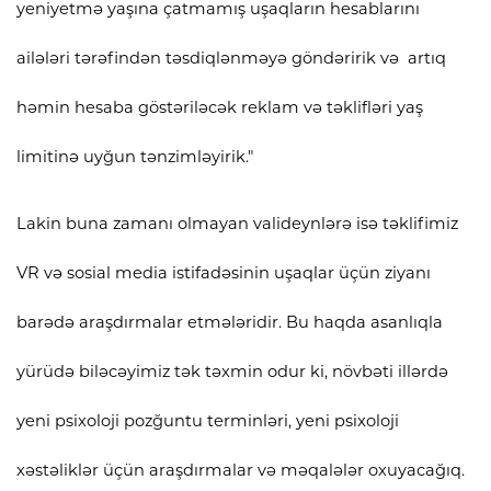
yeniyetmə yaşına çatmamış uşaqların hesablarını
ailələri tərəfindən təsdiqlənməyə göndəririk və artıq
həmin hesaba göstəriləcək reklam və təklifləri yaş
limitinə uyğun tənzimləyirik."
Lakin buna zamanı olmayan valideynlərə isə təklifimiz
VR və sosial media istifadəsinin uşaqlar üçün ziyanı
barədə araşdırmalar etmələridir. Bu haqda asanlıqla
yürüdə biləcəyimiz tək təxmin odur ki, növbəti illərdə
yeni psixoloji pozğuntu terminləri, yeni psixoloji
xəstəliklər üçün araşdırmalar və məqalələr oxuyacağıq.