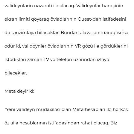
valideynlərin nəzarəti ilə olacaq. Valideynlər həmçinin
ekran limiti qoyaraq övladlarının Quest-dən istifadəsini
də tənzimləyə biləcəklər. Bundan əlavə, ən maraqlısı isə
odur ki, valideynlər övladlarının VR gözü ilə gördüklərini
istədikləri zaman TV və telefon üzərindən izləyə
biləcəklər.
Meta deyir ki:
"Yeni valideyn müdaxiləsi olan Meta hesabları ilə hərkəs
öz ailə hesablarının istifadəsindən rahat olacaq. Biz