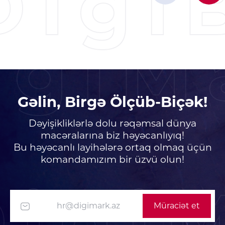
Digi
11 Okt, 2022 / Nigar
UI/UX design Tips
igiM
There are many variations of passages
of Lorem Ipsum available, but the
majority have suffered alteration in
ome form, by injected humour, or
randomised words which don't look
even slightly believable.
Gəlin, Birgə Ölçüb-Biçək!
Ətraflı bax
Dəyişikliklərlə dolu rəqəmsal dünya
macəralarına biz həyəcanlıyıq!
Bu həyəcanlı layihələrə ortaq olmaq üçün
komandamızım bir üzvü olun!
Digi
Müraciət et