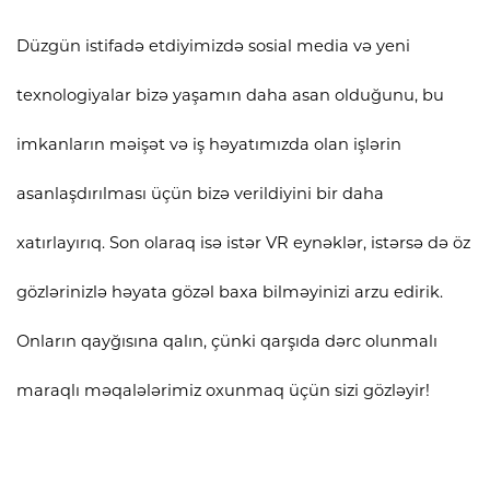
Düzgün istifadə etdiyimizdə sosial media və yeni
texnologiyalar bizə yaşamın daha asan olduğunu, bu
imkanların məişət və iş həyatımızda olan işlərin
asanlaşdırılması üçün bizə verildiyini bir daha
xatırlayırıq. Son olaraq isə istər VR eynəklər, istərsə də öz
gözlərinizlə həyata gözəl baxa bilməyinizi arzu edirik.
Onların qayğısına qalın, çünki qarşıda dərc olunmalı
maraqlı məqalələrimiz oxunmaq üçün sizi gözləyir!