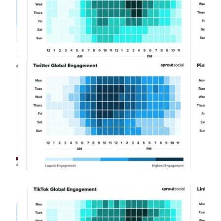
10 May, 2023 / Nigar
“Əvvəlki SMM-in
paylaşım saatları var
idi…”
Bu məqalədə 2023-cü ilin effektiv
paylaşım saatlarını araşdırdıq ki, sizinlə
də bölüşək.
Ətraflı bax