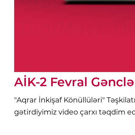
AİK-2 Fevral Gəncl
"Aqrar İnkişaf Könüllüləri" Təşkil
gətirdiyimiz video çarxı təqdim 