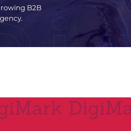
 growing B2B
Di
gency.