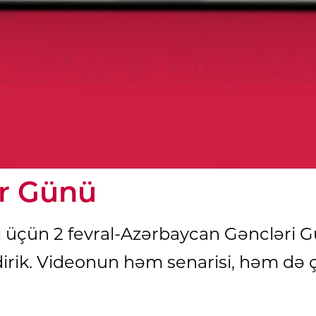
ər Günü
atı üçün 2 fevral-Azərbaycan Gəncləri G
edirik. Videonun həm senarisi, həm də