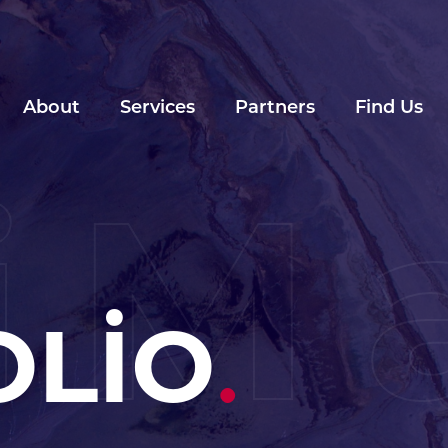
About
Services
Partners
Find Us
iM
OLİO
.