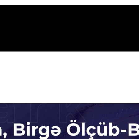
ark
n, Birgə Ölçüb-B