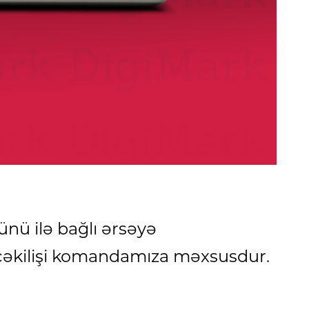
ünü ilə bağlı ərsəyə
 çəkilişi komandamıza məxsusdur.