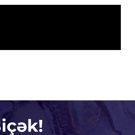
içək!