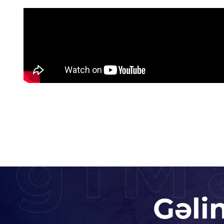
igiM
Gəli